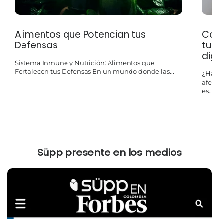
Alimentos que Potencian tus
Con
Defensas
tus
dig
Sistema Inmune y Nutrición: Alimentos que
Fortalecen tus Defensas En un mundo donde las...
¿Has
afect
es...
Süpp presente en los medios