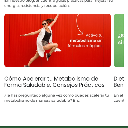
En nuestro blog, encuentra guías prácticas para mejorar tu
energía, resistencia y recuperación.
Cómo Acelerar tu Metabolismo de
Dieta
Forma Saludable: Consejos Prácticos
Benef
¿Te has preguntado alguna vez cómo puedes acelerar tu
En el m
metabolismo de manera saludable? En...
cuenta, 