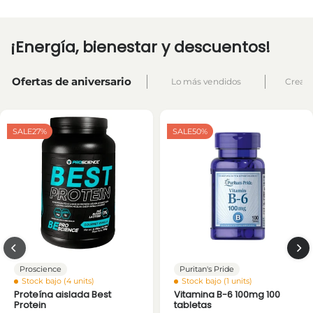
¡Energía, bienestar y descuentos!
Ofertas de aniversario
Lo más vendidos
Creati
SALE
27%
SALE
50%
Proscience
Puritan's Pride
Stock bajo (4 units)
Stock bajo (1 units)
Proteína aislada Best
Vitamina B-6 100mg 100
Protein
tabletas