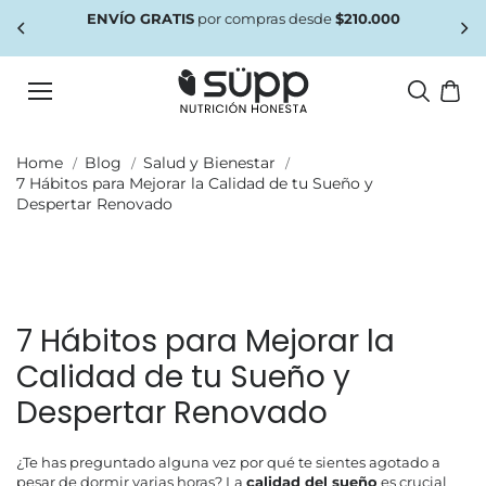
saltar al
es
ENVÍO GRATIS
por compras desde
$210.000
conteni
do
Home
Blog
Salud y Bienestar
7 Hábitos para Mejorar la Calidad de tu Sueño y
Despertar Renovado
7 Hábitos para Mejorar la
Calidad de tu Sueño y
Despertar Renovado
¿Te has preguntado alguna vez por qué te sientes agotado a
pesar de dormir varias horas? La
calidad del sueño
es crucial