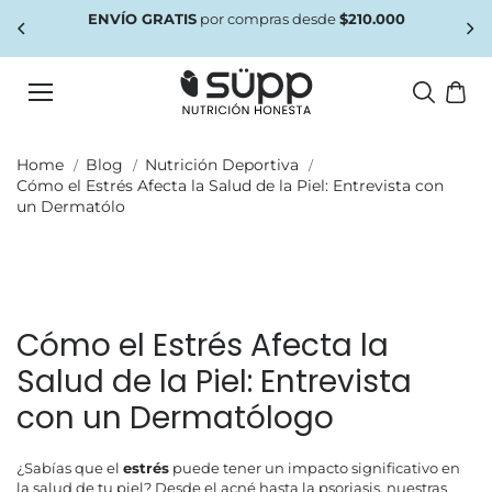
saltar al
es
ENVÍO GRATIS
por compras desde
$210.000
conteni
do
Home
Blog
Nutrición Deportiva
Cómo el Estrés Afecta la Salud de la Piel: Entrevista con
un Dermatólo
Cómo el Estrés Afecta la
Salud de la Piel: Entrevista
con un Dermatólogo
¿Sabías que el
estrés
puede tener un impacto significativo en
la salud de tu piel? Desde el acné hasta la psoriasis, nuestras